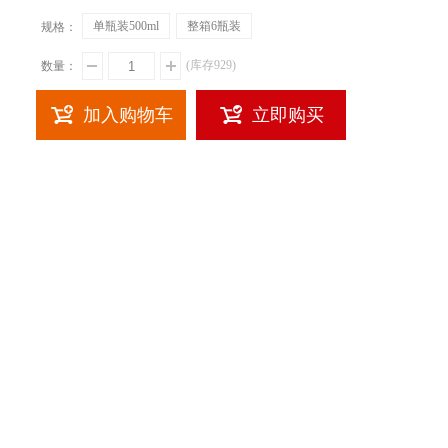
单瓶装500ml
整箱6瓶装
规格：
(库存
929
)
数量：
加入购物车
立即购买