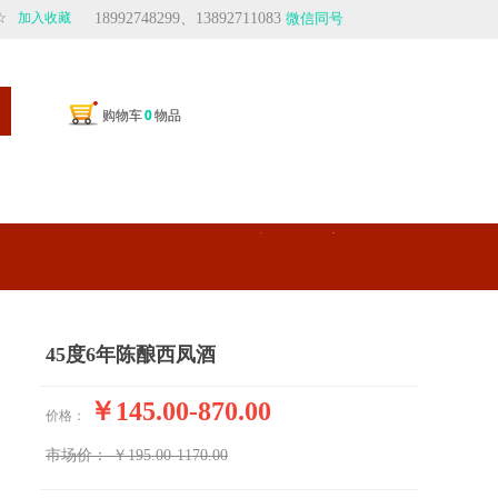
☆
加入收藏
18992748299、13892711083
微信同号
购物车
购物车
0
0
物品
物品
轻奢、是一种生活态度
生活、是忙里偷闲的享受
45度6年陈酿西凤酒
￥145.00-870.00
价格：
市场价：
￥195.00-1170.00