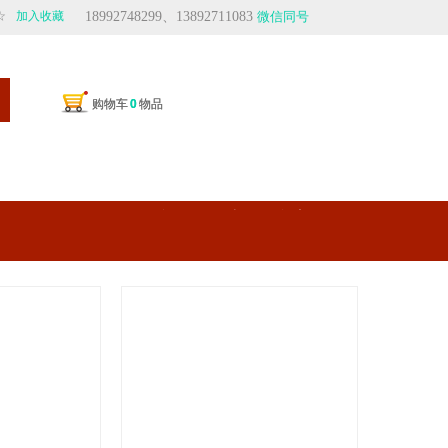
☆
加入收藏
18992748299、13892711083
微信同号
购物车
购物车
0
0
物品
物品
轻奢、是一种生活态度
生活、是忙里偷闲的享受