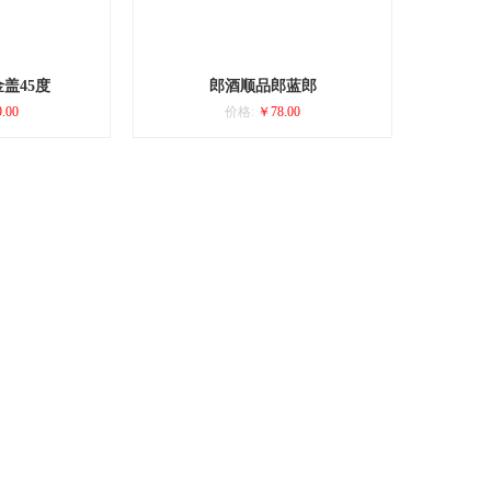
盖45度
郎酒顺品郎蓝郎
.00
价格:
￥78.00